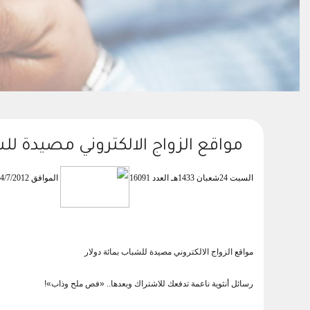
مواقع الزواج الالكتروني مصيدة للش
السبت 24شعبان 1433هـ العدد 16091
الموافق 14/7/2012م
مواقع الزواج الالكتروني مصيدة للشباب بمائة دولار
رسائل أنثوية ناعمة تدفعك للاشتراك وبعدها.. «فص ملح وذاب»!