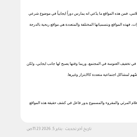
ي، فمن هذه المواقع ما يدّعي انه يمارس دوراً ايجابياً في موضوع شرعي
، فهذه المواقع وبتسمياتها المختلفة والمتعددة هي مواقع ربحية بالدرجة
د في تخفيف العنوسة في المجتمع، وربما وقتها يصبح لها جانب ايجابي، ولكن
هم لمشاكل اجتماعية متعددة كالابتزاز وغيرها.
الإعلام المرئي والمقروء والمسموع بدور فاعل في كشف حقيقة هذه المواقع
تاريخ آخر تحديث :
يناير 5, 2026 11:23ص