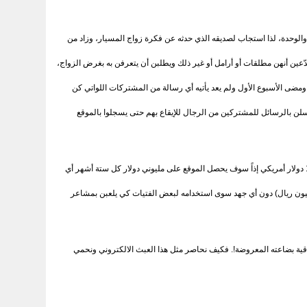
بة والوحدة، لذا استجاب لصديقه الذي حدثه عن فكرة زواج المسيار، وزاد من
ّعين أنهن مطلقات أو أرامل أو غير ذلك ويطلبن أن يتعرفن به بغرض الزواج،
ر، سدد ابو سعيد الرسوم عن طريق بطاقة الفيزا، ومضى الأسبوع الأول ولم يعد يأتيه أي رسالة من المشتركات اللواتي كن
رسلن بالرسائل للمشتركين من الرجال للإيقاع بهم حتى يسجلوا بالموقع
يقول ابو سعيد "غضبت من نفسي جداً لغبائي، وفكرت فيما حدث لي وتساءلت ماذا لو اشترك في موقع ما من هذه المواقع 20,000 عشرون ألف شخص وكل منهم دفع 100 دولار أمريكي إذاً سوف يحصل الموقع على مليوني دولار كل ستة أشهر أي
(سبعة ملايين وخمسمائة ألف ريال)! إنها وسيلة بسيطة وسهلة من وسائل النصب والاحتيال بطرق يعتبرونها شرعية، وفي المقابل سوف يحصل الموقع على (15 مليون ريال) دون أي جهد سوى استخدامه لبعض الفتيات كي يلعبن بمشاعر
قية بضاعته المعروضة!. فكيف نحاصر مثل هذا العبث الالكتروني ونحمي