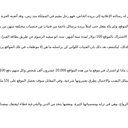
سل له رسالته الإعلانية إلى بريده الخاص، فهو رجل مقيم في المملكة منذ زمن، وقد أتعبته الغر
لموقع، ولم يكد يفعل حتى امتلأ بريده برسائل ناعمة من فتيات من جنسيات مختلفة منهن من يد
واكتشف انه لا يستطيع مراسلتهن لأنه لم يشترك بالموقع، وكانت قيمة رسوم الاشتراك بالموقع 100 دولار لمدة ستة أشه
 كذلك، ليكتشف بعد ذلك بان الفتيات اللواتي كن يراسلنه ما هن إلا موظفات في تلك المواقع ي
ما يعادل 
زواج، وهي في تزايد ومسمياتها كثيرة، وبعضها يتخذ من الدين والشرعية غطاء ليقنعك بمصدا