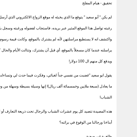
تحقيق - هيام المفلح
لم يكن " أبو سعيد " يتوقع ما الذي يخبئه له موقع الزواج الالكتروني الذي أر
رغبته تواصل هذا الموقع المثير عبر بريده، فاستجاب لفضوله ورغبته وسجل با
يراسلنه عندما كان مسجلاً بالموقع، أي قبل أن يشترك، وتتالت الأيام والحال
ويدفع كل منهم ال 100 دولار!
الشباب!
هذه المصيدة تتصيد كل يوم عشرات الشباب والرجال تحت ذريعة التعارف أو ال
أبناءنا ورجالنا من الوقوع في براثنه؟
ظاهرة غير صحية