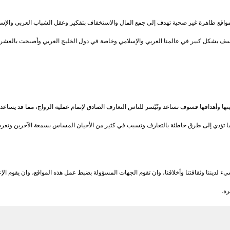
واقع ظاهرة غير صحية تهدف إلى جمع المال والاستخفاف بتفكير وعقل الشباب العربي والإسلام
للأسف بشكل كبير في عالمنا العربي والإسلامي وخاصة في دول الخليج العربي وأصبحت بالعشرات
ؤيتها وأهدافها فسوف تساعد وتُيّسر للناس التعارف الصادق لإتمام عملية الزواج، مما قد يساع
 ما تؤدي إلى طرق خاطئة بالتعارف وتسبب في كثير من الأحيان المساس بسمعة الآخرين وتعرضّ
تسيء لديننا وثقافتنا وأخلاقنا، وان تقوم الجهات المسؤولة بضبط عمل هذه المواقع، وان يقوم 
رة.