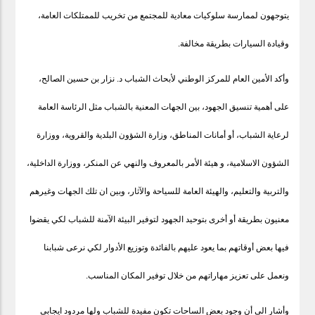
يتوجهون لممارسة سلوكيات معادية للمجتمع من تخريب للممتلكات العامة،
وقيادة السيارات بطريقة مخالفة.
وأكد الأمين العام للمركز الوطني لأبحاث الشباب د. نزار بن حسين الصالح،
على أهمية تنسيق الجهود، بين الجهات المعنية بالشباب مثل الرئاسة العامة
لرعاية الشباب، أو أمانات المناطق، وزارة الشؤون البلدية والقروية، ووزارة
الشؤون الاسلامية، و هيئة الأمر بالمعروف والنهي عن المنكر، ووزارة الداخلية،
والتربية والتعليم، والهيئة العامة للسياحة والآثار، وبين ان تلك الجهات وغيرهم
معنيون بطريقة أو أخرى بتوحيد الجهود لتوفير البيئة الآمنة للشباب لكي يقضوا
فيها بعض أوقاتهم بما يعود عليهم بالفائدة وتوزيع الأدوار لكي نرعى شبابنا
ونعمل على تعزيز مهاراتهم من خلال توفير المكان المناسب.
وأشار الى أن وجود بعض الساحات تكون مفيدة للشباب ولها مردود ايجابي