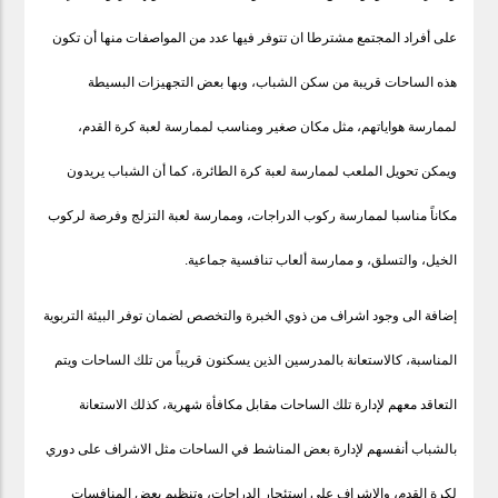
على أفراد المجتمع مشترطا ان تتوفر فيها عدد من المواصفات منها أن تكون
هذه الساحات قريبة من سكن الشباب، وبها بعض التجهيزات البسيطة
لممارسة هواياتهم، مثل مكان صغير ومناسب لممارسة لعبة كرة القدم،
ويمكن تحويل الملعب لممارسة لعبة كرة الطائرة، كما أن الشباب يريدون
مكاناً مناسبا لممارسة ركوب الدراجات، وممارسة لعبة التزلج وفرصة لركوب
الخيل، والتسلق، و ممارسة ألعاب تنافسية جماعية.
إضافة الى وجود اشراف من ذوي الخبرة والتخصص لضمان توفر البيئة التربوية
المناسبة، كالاستعانة بالمدرسين الذين يسكنون قريباً من تلك الساحات ويتم
التعاقد معهم لإدارة تلك الساحات مقابل مكافأة شهرية، كذلك الاستعانة
بالشباب أنفسهم لإدارة بعض المناشط في الساحات مثل الاشراف على دوري
لكرة القدم، والاشراف على استئجار الدراجات، وتنظيم بعض المنافسات